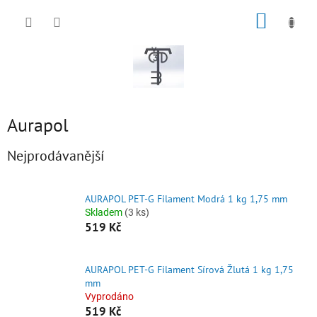
Přejít
NÁKUP
na
obsah
KOŠÍK
Aurapol
Nejprodávanější
AURAPOL PET-G Filament Modrá 1 kg 1,75 mm
Skladem
(3 ks)
519 Kč
AURAPOL PET-G Filament Sírová Žlutá 1 kg 1,75
mm
Vyprodáno
519 Kč