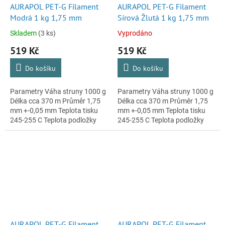
AURAPOL PET-G Filament
AURAPOL PET-G Filament
Modrá 1 kg 1,75 mm
Sírová Žlutá 1 kg 1,75 mm
Skladem
(3 ks)
Vyprodáno
519 Kč
519 Kč
Do košíku
Do košíku
Parametry Váha struny 1000 g
Parametry Váha struny 1000 g
Délka cca 370 m Průměr 1,75
Délka cca 370 m Průměr 1,75
mm +-0,05 mm Teplota tisku
mm +-0,05 mm Teplota tisku
245-255 C Teplota podložky
245-255 C Teplota podložky
85-95 C Cívka se strunou je
85-95 C Cívka se strunou je
vakuově balená v igelitu...
vakuově balená v igelitu...
AURAPOL PET-G Filament
AURAPOL PET-G Filament