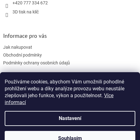
r
+420 777 334 672
v
3D tisk na klíč
k
y
v
ý
Informace pro vás
p
i
Jak nakupovat
s
u
Obchodní podmínky
Podmínky ochrany osobních údajů
Používáme cookies, abychom Vám umožnili pohodlné
Facebook
prohlížení webu a díky analýze provozu webu neustále
zlepšovali jeho funkce, výkon a použitelnost.
Více
informací
Nastavení
Vytvořil Shoptet
Souhlasím
Copyright 2026
3D tisk na klíč
. Všechna práva vyhrazena.