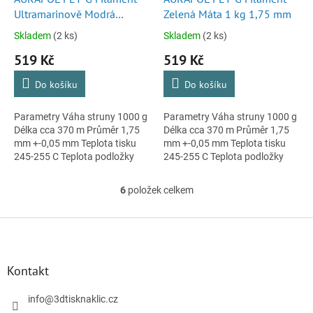
Ultramarinově Modrá
Zelená Máta 1 kg 1,75 mm
Transparentní 1 kg 1,75 mm
Skladem
(2 ks)
Skladem
(2 ks)
519 Kč
519 Kč
Do košíku
Do košíku
Parametry Váha struny 1000 g
Parametry Váha struny 1000 g
Délka cca 370 m Průměr 1,75
Délka cca 370 m Průměr 1,75
mm +-0,05 mm Teplota tisku
mm +-0,05 mm Teplota tisku
245-255 C Teplota podložky
245-255 C Teplota podložky
85-95 C Cívka se strunou je
85-95 C Cívka se strunou je
vakuově balená v igelitu...
vakuově balená v igelitu...
6
položek celkem
O
v
l
Z
á
á
d
p
a
a
Kontakt
c
t
í
í
info
@
3dtisknaklic.cz
p