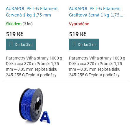
o
d
AURAPOL PET-G Filament
AURAPOL PET-G Filament
u
Červená 1 kg 1,75 mm
Grafitová černá 1 kg 1,75
k
mm
Skladem
(3 ks)
Vyprodáno
t
519 Kč
519 Kč
ů
Do košíku
Do košíku
Parametry Váha struny 1000 g
Parametry Váha struny 1000 g
Délka cca 370 m Průměr 1,75
Délka cca 370 m Průměr 1,75
mm +-0,05 mm Teplota tisku
mm +-0,05 mm Teplota tisku
245-255 C Teplota podložky
245-255 C Teplota podložky
85-95 C Cívka se strunou je
85-95 C Cívka se strunou je
vakuově balená v igelitu...
vakuově balená v igelitu...