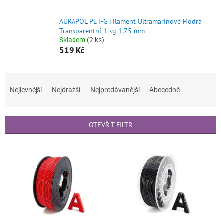
AURAPOL PET-G Filament Ultramarinově Modrá
Transparentní 1 kg 1,75 mm
Skladem
(2 ks)
519 Kč
Ř
a
Nejlevnější
Nejdražší
Nejprodávanější
Abecedně
z
e
n
OTEVŘÍT FILTR
í
p
V
r
ý
o
p
d
i
u
s
k
p
t
r
ů