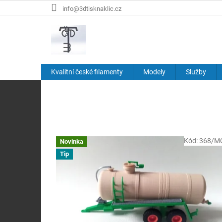
Přejít
info@3dtisknaklic.cz
na
obsah
Kvalitní české filamenty
Modely
Služby
V
í
t
e
j
Kód:
368/M
Novinka
t
Tip
e
v
n
a