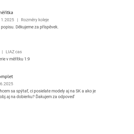
měřítka
11.2025
|
Rozměry koleje
 popisu. Děkujeme za příspěvek.
|
LIAZ cas
rie v měřítku 1:9
omplet
.6.2025
cem sa spýtať, ci posielate modely aj na SK a ako je
sa obj.aj na dobierku? Ďakujem za odpoveď