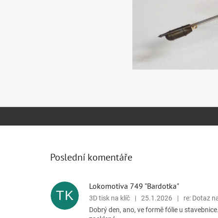
Poslední komentáře
Lokomotiva 749 "Bardotka"
TK
3D tisk na klíč
|
25.1.2026
|
re: Dotaz n
Dobrý den, ano, ve formě fólie u stavebnice