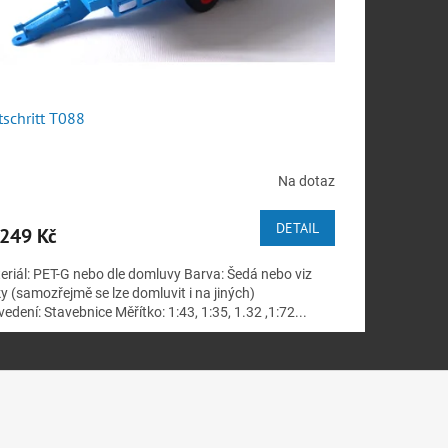
tschritt T088
Na dotaz
DETAIL
249 Kč
eriál: PET-G nebo dle domluvy Barva: Šedá nebo viz
y (samozřejmě se lze domluvit i na jiných)
edení: Stavebnice Měřítko: 1:43, 1:35, 1.32 ,1:72...