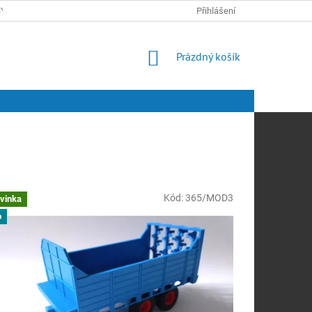
Y OSOBNÍCH ÚDAJŮ
Přihlášení
NÁKUPNÍ
Prázdný košík
KOŠÍK
Kód:
365/MOD3
vinka
p