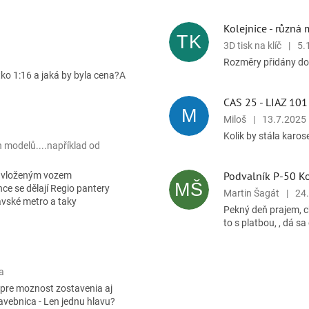
Kolejnice - různá 
TK
3D tisk na klíč
|
5.
Rozměry přidány do
tko 1:16 a jaká by byla cena?A
CAS 25 - LIAZ 101
M
Miloš
|
13.7.2025
Kolik by stála karose
h modelů....například od
Podvalník P-50 K
s vloženým vozem
MŠ
ce se dělají Regio pantery
Martin Šagát
|
24
avské metro a taky
Pekný deň prajem, ch
to s platbou, , dá 
a
 pre moznost zostavenia aj
vebnica - Len jednu hlavu?