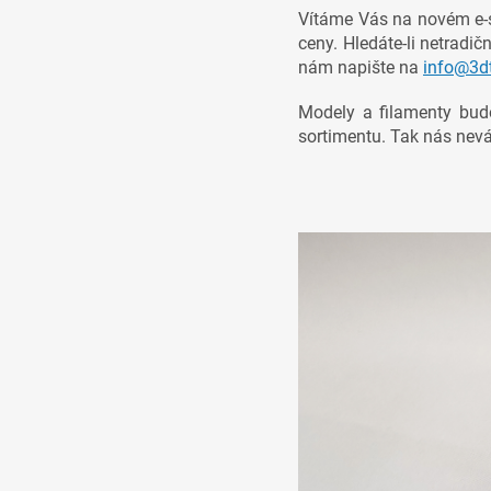
Vítáme Vás na novém e-s
ceny. Hledáte-li netradič
nám napište na
info@3dt
Modely a filamenty bud
sortimentu. Tak nás nevá