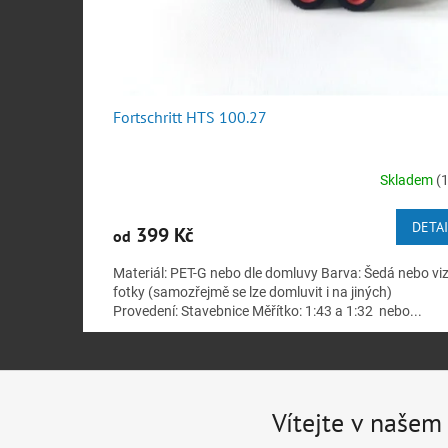
š
e
m
o
b
Fortschritt HTS 100.27
c
h
Skladem
(1
o
d
DETA
399 Kč
od
ě
Materiál: PET-G nebo dle domluvy Barva: Šedá nebo vi
fotky (samozřejmě se lze domluvit i na jiných)
Provedení: Stavebnice Měřítko: 1:43 a 1:32 nebo...
Vítejte v naše