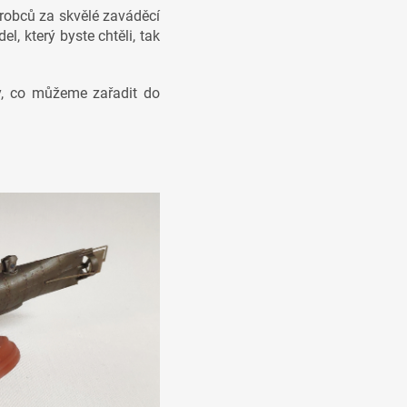
robců za skvělé zaváděcí
l, který byste chtěli, tak
y, co můžeme zařadit do