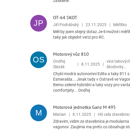
zasklené.
OT-64 SKOT
JP
Jiří Podrábský
|
23.11.2025
|
Měřítko
Měl by jsem stejný dotaz.Je-li možné i měří
taky jak objednt verzi pro RC.
Motorový vůz 810
OS
Ondřej
více takovýc
|
8.11.2025
|
Slezák
škodovky...
Chybí modrá autonomní Edita a taky 811 
Esmeralda... Jinak tady v Ostravě ve Vagon
Bemu-zelené hybridní a taky vozy pro varš
comfortjety... Ondřej
Motorová jednotka Ganz M 495
M
Marian
|
8.11.2025
|
H0 cela stavebnic
Zdravim, vidim ze stavebnica je modularna
vagonov. Zaujima ma preto co obsahuje sta