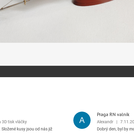
Praga RN valník
A
a 3D tisk vláčky
Alexandr
|
7.11.2
. Složené kusy jsou od nás již
Dobrý den, byl by m