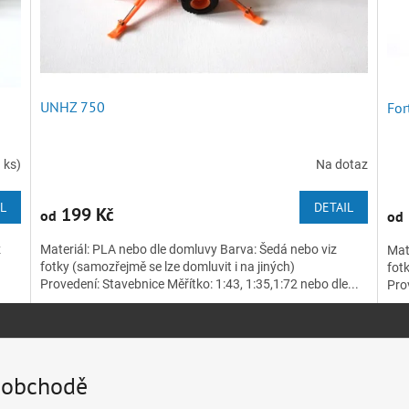
UNHZ 750
For
 ks)
Na dotaz
IL
DETAIL
199 Kč
od
od
z
Materiál: PLA nebo dle domluvy Barva: Šedá nebo viz
Mat
fotky (samozřejmě se lze domluvit i na jiných)
fotk
Provedení: Stavebnice Měřítko: 1:43, 1:35,1:72 nebo dle...
Prov
m obchodě