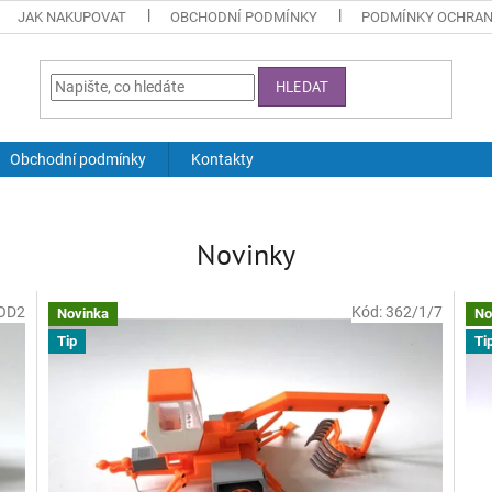
JAK NAKUPOVAT
OBCHODNÍ PODMÍNKY
PODMÍNKY OCHRAN
HLEDAT
Obchodní podmínky
Kontakty
Novinky
OD2
Kód:
362/1/7
Novinka
No
Tip
Ti