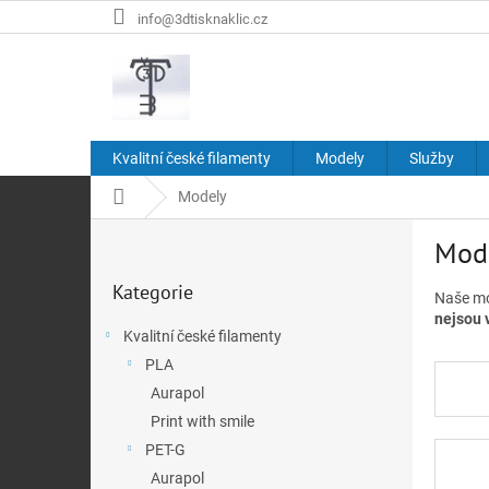
Přejít
info@3dtisknaklic.cz
na
obsah
Kvalitní české filamenty
Modely
Služby
Domů
Modely
P
Mod
o
Přeskočit
s
Kategorie
kategorie
t
Naše mo
nejsou 
r
Kvalitní české filamenty
a
PLA
n
n
Aurapol
í
Print with smile
p
PET-G
a
Aurapol