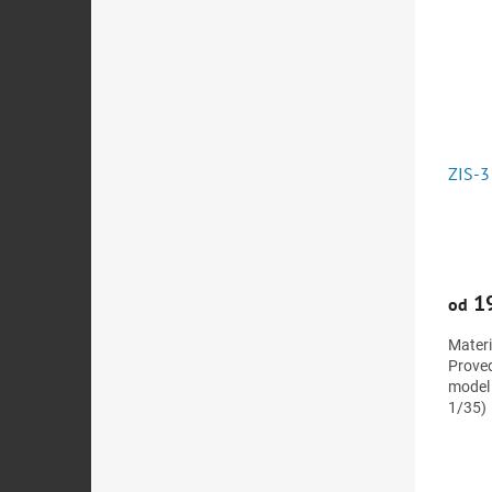
ZIS-3
19
od
Materi
Proved
model 
1/35)