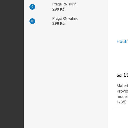
Praga RN skříň
299 Kč
Praga RN valník
299 Kč
Houfn
19
od
Materi
Proved
model 
1/35)