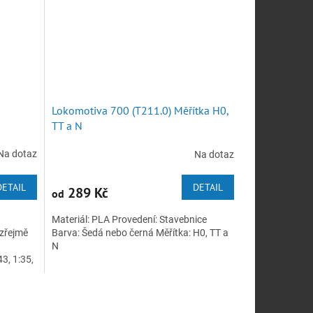
Lokomotiva 700 (T211.0) Měřítka H0,
TT a N
Na dotaz
Na dotaz
DETAIL
DETAIL
289 Kč
od
Materiál: PLA Provedení: Stavebnice
ozřejmě
Barva: Šedá nebo černá Měřítka: H0, TT a
N
3, 1:35,