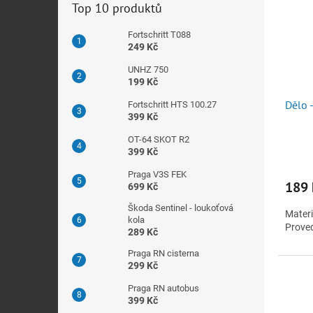
Top 10 produktů
Fortschritt T088
249 Kč
UNHZ 750
199 Kč
Dělo -
Fortschritt HTS 100.27
399 Kč
OT-64 SKOT R2
399 Kč
Praga V3S FEK
189 
699 Kč
Škoda Sentinel - loukoťová
Materi
kola
Prove
289 Kč
Praga RN cisterna
299 Kč
Praga RN autobus
399 Kč