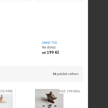
UNHZ 750
Na dotaz
199 Kč
od
54
položek celkem
232/HNE
Kód:
199/MAL