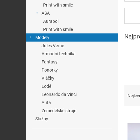
n
Print with smile
e
ASA
l
Aurapol
Print with smile
Nejpr
Modely
Jules Verne
Armádní technika
Fantasy
Ponorky
Vláčky
Lodě
Ř
a
Leonardo da Vinci
Nejlev
z
Auta
e
Zemědělské stroje
V
n
Služby
ý
í
p
p
i
r