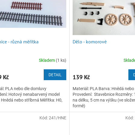
nice - různá měřítka
Dělo - komorové
Skladem
(1 ks)
Skla
DETAIL
 Kč
139 Kč
ál: PLA nebo dle domluvy
Materiál: PLA Barva: Hnědá nebo
dení: Hotový nenabarvený model
Provedení: Stavebnice Rozměry: 
 Hnědá nebo stříbrná Měřítka: H0,
na délku, 5 cm na výšku (ve slože
formě)
Kód:
241/HNE
Kód: