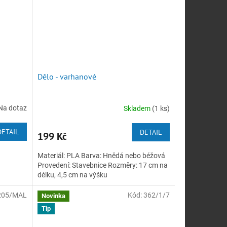
Dělo - varhanové
Na dotaz
Skladem
(1 ks)
DETAIL
DETAIL
199 Kč
Materiál: PLA Barva: Hnědá nebo béžová
Provedení: Stavebnice Rozměry: 17 cm na
délku, 4,5 cm na výšku
205/MAL
Kód:
362/1/7
Novinka
Tip