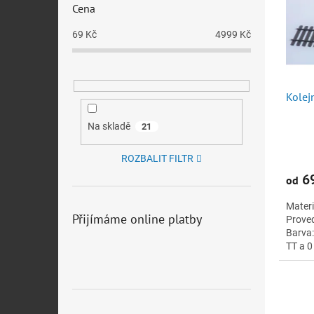
s
o
Cena
p
d
r
69
Kč
4999
Kč
u
o
k
d
t
u
ů
Kolej
k
t
Na skladě
ů
21
ROZBALIT FILTR
69
od
Materi
Přijímáme online platby
Prove
Barva:
TT a 0