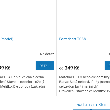
 (model)
Fortschritt T088
Na dotaz
DETAIL
9 Kč
249 Kč
od
ál: PLA Barva: Zelená a černá
Materiál: PET-G nebo dle domluvy
ení: Stavebnice nebo složený
Barva: Šedá nebo viz fotky (sam
Měřítko: Dle dohody (základní
se lze domluvit i na jiných)
Provedení: Stavebnice Měřítko: 1:4
1.32 ,1:72...
NAČÍST 12 DALŠÍCH