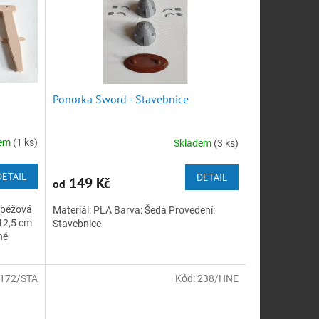
Ponorka Sword - Stavebnice
dem
(1 ks)
Skladem
(3 ks)
DETAIL
DETAIL
149 Kč
od
 béžová
Materiál: PLA Barva: Šedá Provedení:
12,5 cm
Stavebnice
né
172/STA
Kód:
238/HNE