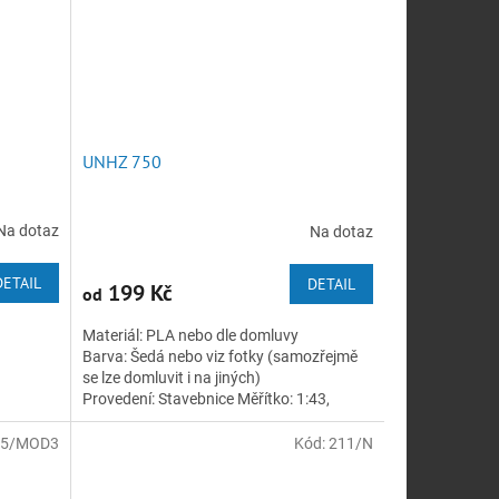
UNHZ 750
Na dotaz
Na dotaz
DETAIL
DETAIL
199 Kč
od
Materiál: PLA nebo dle domluvy
á
Barva: Šedá nebo viz fotky (samozřejmě
se lze domluvit i na jiných)
Provedení: Stavebnice Měřítko: 1:43,
1:35,1:72 nebo dle...
65/MOD3
Kód:
211/N