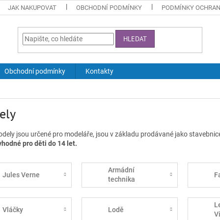
JAK NAKUPOVAT
OBCHODNÍ PODMÍNKY
PODMÍNKY OCHRAN
HLEDAT
Obchodní podmínky
Kontakty
ely
dely jsou určené pro modeláře, jsou v základu prodávané jako stavebnice
vhodné pro děti do 14 let.
Armádní
Jules Verne
F
technika
L
Vláčky
Lodě
V