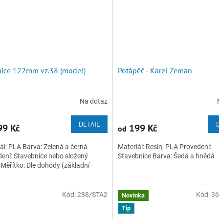
ice 122mm vz.38 (model)
Potápěč - Karel Zeman
Na dotaz
DETAIL
9 Kč
199 Kč
od
ál: PLA Barva: Zelená a černá
Materiál: Resin, PLA Provedení:
ení: Stavebnice nebo složený
Stavebnice Barva: Šedá a hněd
Měřítko: Dle dohody (základní
Kód:
288/STA2
Kód:
3
Novinka
Tip