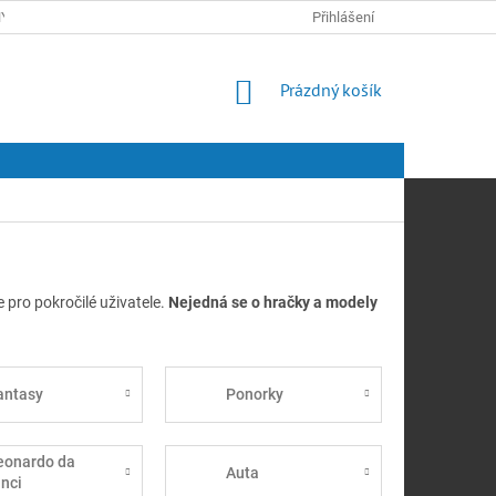
Y OSOBNÍCH ÚDAJŮ
Přihlášení
NÁKUPNÍ
Prázdný košík
KOŠÍK
 pro pokročilé uživatele.
Nejedná se o hračky a modely
antasy
Ponorky
eonardo da
Auta
inci