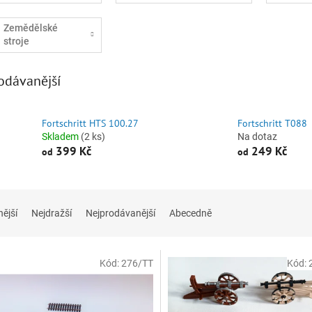
Zemědělské
stroje
odávanější
Fortschritt HTS 100.27
Fortschritt T088
Skladem
(2 ks)
Na dotaz
399 Kč
249 Kč
od
od
nější
Nejdražší
Nejprodávanější
Abecedně
Kód:
276/TT
Kód: