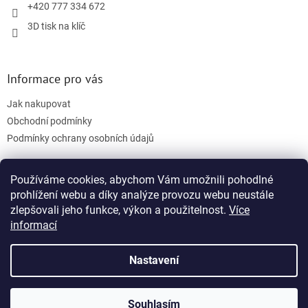
r
+420 777 334 672
v
3D tisk na klíč
k
y
v
ý
Informace pro vás
p
i
Jak nakupovat
s
u
Obchodní podmínky
Podmínky ochrany osobních údajů
Používáme cookies, abychom Vám umožnili pohodlné
Facebook
prohlížení webu a díky analýze provozu webu neustále
zlepšovali jeho funkce, výkon a použitelnost.
Více
informací
Nastavení
Vytvořil Shoptet
Souhlasím
Copyright 2026
3D tisk na klíč
. Všechna práva vyhrazena.