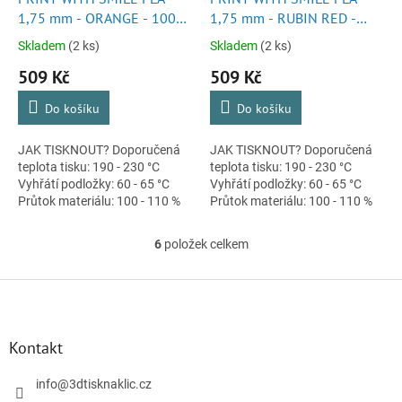
1,75 mm - ORANGE - 1000
1,75 mm - RUBIN RED -
g
1000 g
Skladem
(2 ks)
Skladem
(2 ks)
509 Kč
509 Kč
Do košíku
Do košíku
JAK TISKNOUT? Doporučená
JAK TISKNOUT? Doporučená
teplota tisku: 190 - 230 °C
teplota tisku: 190 - 230 °C
Vyhřátí podložky: 60 - 65 °C
Vyhřátí podložky: 60 - 65 °C
Průtok materiálu: 100 - 110 %
Průtok materiálu: 100 - 110 %
Retrakce: ± 5 mm Průměr
Retrakce: ± 5 mm Průměr
trysky: >= 0,1 mm Rychlost...
trysky: >= 0,1 mm Rychlost...
6
položek celkem
O
v
l
Z
á
á
d
p
a
a
Kontakt
c
t
í
í
info
@
3dtisknaklic.cz
p