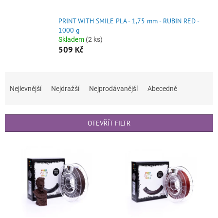
PRINT WITH SMILE PLA - 1,75 mm - RUBIN RED -
1000 g
Skladem
(2 ks)
509 Kč
Ř
a
Nejlevnější
Nejdražší
Nejprodávanější
Abecedně
z
e
n
OTEVŘÍT FILTR
í
p
V
r
ý
o
p
d
i
u
s
k
p
t
r
ů