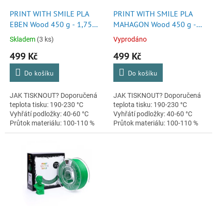
o
d
PRINT WITH SMILE PLA
PRINT WITH SMILE PLA
u
EBEN Wood 450 g - 1,75
MAHAGON Wood 450 g -
k
mm
1,75 mm
Skladem
(3 ks)
Vyprodáno
t
499 Kč
499 Kč
ů
Do košíku
Do košíku
JAK TISKNOUT? Doporučená
JAK TISKNOUT? Doporučená
teplota tisku: 190-230 °C
teplota tisku: 190-230 °C
Vyhřátí podložky: 40-60 °C
Vyhřátí podložky: 40-60 °C
Průtok materiálu: 100-110 %
Průtok materiálu: 100-110 %
Retrakce: ± 5 mm Průměr
Retrakce: ± 5 mm Průměr
trysky: >= 0,6 mm Rychlost
trysky: >= 0,6 mm Rychlost
tisku:...
tisku:...