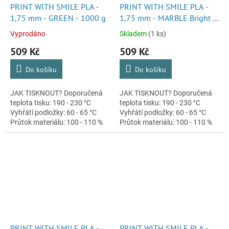
PRINT WITH SMILE PLA -
PRINT WITH SMILE PLA -
1,75 mm - GREEN - 1000 g
1,75 mm - MARBLE Bright -
1000 g
Vyprodáno
Skladem
(1 ks)
509 Kč
509 Kč
Do košíku
Do košíku
JAK TISKNOUT? Doporučená
JAK TISKNOUT? Doporučená
teplota tisku: 190 - 230 °C
teplota tisku: 190 - 230 °C
Vyhřátí podložky: 60 - 65 °C
Vyhřátí podložky: 60 - 65 °C
Průtok materiálu: 100 - 110 %
Průtok materiálu: 100 - 110 %
Retrakce: ± 5 mm Průměr
Retrakce: ± 5 mm Průměr
trysky: >= 0,1 mm Rychlost...
trysky: >= 0,1 mm Rychlost...
PRINT WITH SMILE PLA -
PRINT WITH SMILE PLA -