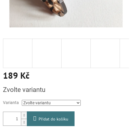
189 Kč
Měrná
Zvolte variantu
cena:
Varianta
Přidat do košíku