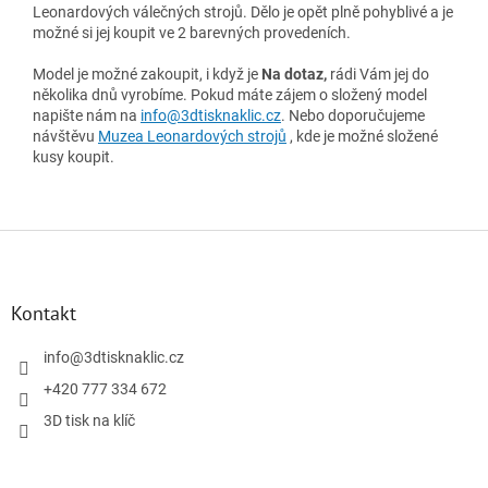
Leonardových válečných strojů. Dělo je opět plně pohyblivé a je
možné si jej koupit ve 2 barevných provedeních.
Model je možné zakoupit, i když je
Na dotaz,
rádi Vám jej do
několika dnů vyrobíme. Pokud máte zájem o složený model
napište nám na
info@3dtisknaklic.cz
. Nebo doporučujeme
návštěvu
Muzea Leonardových strojů
, kde je možné složené
kusy koupit.
Z
á
p
a
Kontakt
t
í
info
@
3dtisknaklic.cz
+420 777 334 672
3D tisk na klíč