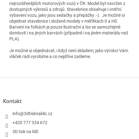
nejrozšířenějších motorových vozů v ČR. Model byl navržen z
dostupných výkresů a zdrojů. Stavebnice obsahuje i vnitřní
vybavení vozu, jako jsou sedačky a přepážky :-). Je možné si
objednat stavebnice i složené modely v měřítkách 0 a H0.
Barvení na fotkách je pouze ilustrační a lze se samozřejmě
domluvit i na jiných barvách (případně i na jiném materiálu než
PLA).
Je možné si objednávat, i když není skladem, jako výrobci Vám
vláček rádi vyrobíme a co nejdříve zašleme.
Z
á
p
a
Kontakt
t
í
info
@
3dtisknaklic.cz
+420 777 334 672
3D tisk na klíč