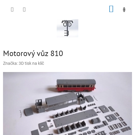
Přejít
NÁKUP
na
obsah
KOŠÍK
Motorový vůz 810
Značka:
3D tisk na klíč