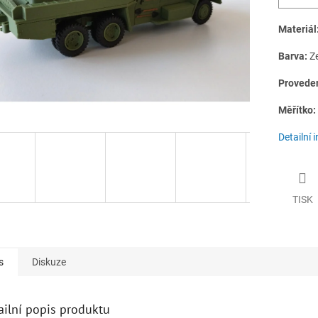
Materiál
Barva:
Z
Provede
Měřítko:
Detailní 
TISK
s
Diskuze
ailní popis produktu