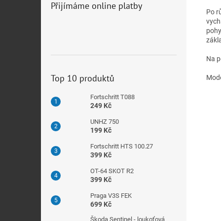
Přijímáme online platby
Po r
vych
pohyb
zákla
Na p
Top 10 produktů
Mode
Fortschritt T088
249 Kč
UNHZ 750
199 Kč
Fortschritt HTS 100.27
399 Kč
OT-64 SKOT R2
399 Kč
Praga V3S FEK
699 Kč
Škoda Sentinel - loukoťová