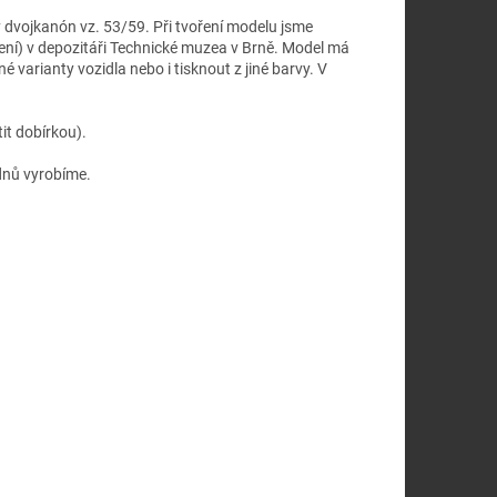
 dvojkanón vz. 53/59. Při tvoření modelu jsme
cení) v depozitáři Technické muzea v Brně. Model má
né varianty vozidla nebo i tisknout z jiné barvy. V
it dobírkou).
 dnů vyrobíme.