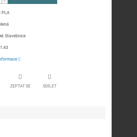
:
PLA
elená
ní:
Stavebnice
1:43
informace
ZEPTAT SE
SDÍLET