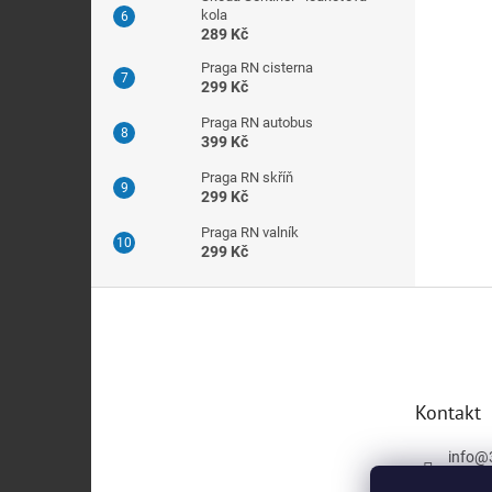
kola
289 Kč
Praga RN cisterna
299 Kč
Praga RN autobus
399 Kč
Praga RN skříň
299 Kč
Praga RN valník
299 Kč
Z
á
p
a
t
Kontakt
í
info
@
+420 