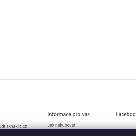
Informace pro vás
Faceboo
Jak nakupovat
3dtisknaklic.cz
Obchodní podmínky
777 334 672