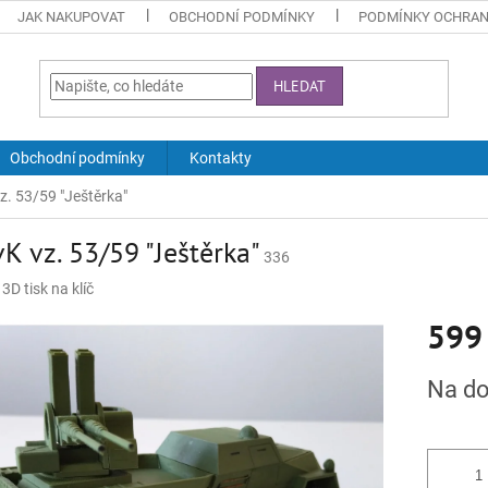
JAK NAKUPOVAT
OBCHODNÍ PODMÍNKY
PODMÍNKY OCHRAN
HLEDAT
Obchodní podmínky
Kontakty
z. 53/59 "Ještěrka"
K vz. 53/59 "Ještěrka"
336
:
3D tisk na klíč
599
Měrná
Na do
cena: