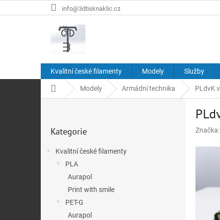
Přejít
info@3dtisknaklic.cz
na
obsah
Kvalitní české filamenty
Modely
Služby
Domů
Modely
Armádní technika
PLdvK v
P
PLdv
o
Přeskočit
s
Kategorie
Značka
kategorie
t
r
Kvalitní české filamenty
a
PLA
n
n
Aurapol
í
Print with smile
p
PET-G
a
Aurapol