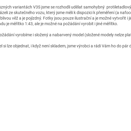
ůzných variantách V3S jsme se rozhodli udělat samohybný protiletadlový
ázeli ze skutečného vozu, který jsme měli k dispozici k přeměření (a nafo
livou věž a je pojízdný. Fotky jsou pouze ilustrační a je možné vytvořit i ji
du je měřítko 1:43, ale je možné na požádání vyrobit i jiné měřítko.
ožádání vyrobíme i složený a nabarvený model (složené modely nelze plat
l si lze objednat, i když není skladem, jsme výrobci a rádi Vám ho do pár