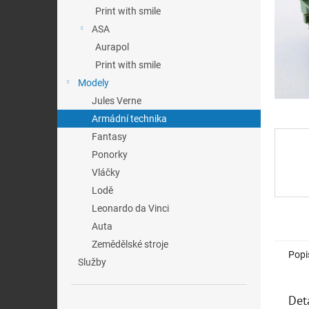
n
Print with smile
e
ASA
l
Aurapol
Print with smile
Modely
Jules Verne
Armádní technika
Fantasy
Ponorky
Vláčky
Lodě
Leonardo da Vinci
Auta
Zemědělské stroje
Popi
Služby
Det