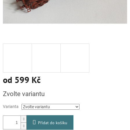
od
599 Kč
Měrná
Zvolte variantu
cena:
Varianta
Přidat do košíku