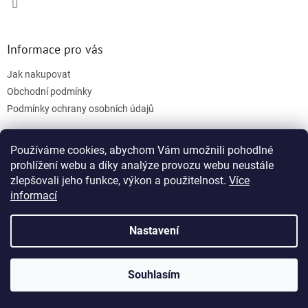
Informace pro vás
Jak nakupovat
Obchodní podmínky
Podmínky ochrany osobních údajů
Používáme cookies, abychom Vám umožnili pohodlné
Facebook
prohlížení webu a díky analýze provozu webu neustále
zlepšovali jeho funkce, výkon a použitelnost.
Více
informací
Nastavení
Vytvořil Shoptet
Souhlasím
Copyright 2026
3D tisk na klíč
. Všechna práva vyhrazena.