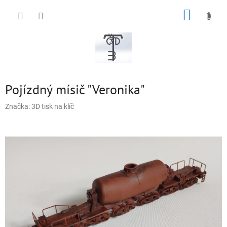
Přejít
NÁKUP
na
obsah
KOŠÍK
Pojízdný mísič "Veronika"
Značka:
3D tisk na klíč