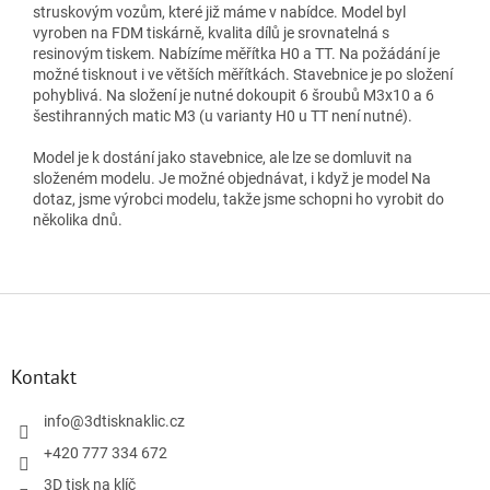
struskovým vozům, které již máme v nabídce. Model byl
vyroben na FDM tiskárně, kvalita dílů je srovnatelná s
resinovým tiskem. Nabízíme měřítka H0 a TT. Na požádání je
možné tisknout i ve větších měřítkách. Stavebnice je po složení
pohyblivá. Na složení je nutné dokoupit 6 šroubů M3x10 a 6
šestihranných matic M3 (u varianty H0 u TT není nutné).
Model je k dostání jako stavebnice, ale lze se domluvit na
složeném modelu. Je možné objednávat, i když je model Na
dotaz, jsme výrobci modelu, takže jsme schopni ho vyrobit do
několika dnů.
Z
á
p
a
Kontakt
t
í
info
@
3dtisknaklic.cz
+420 777 334 672
3D tisk na klíč