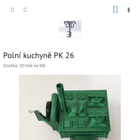
Přejít
NÁKUP
na
obsah
KOŠÍK
Polní kuchyně PK 26
Značka:
3D tisk na klíč