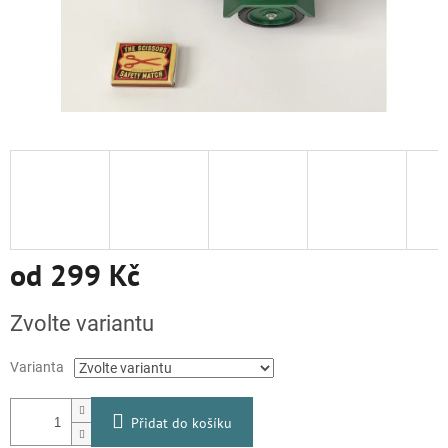
od
299 Kč
Měrná
Zvolte variantu
cena:
Varianta
Přidat do košíku