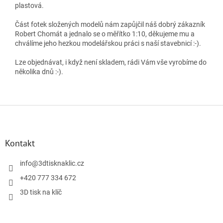
plastová.
Část fotek složených modelů nám zapůjčil náš dobrý zákazník
Robert Chomát a jednalo se o měřítko 1:10, děkujeme mu a
chválíme jeho hezkou modelářskou práci s naší stavebnicí :-).
Lze objednávat, i když není skladem, rádi Vám vše vyrobíme do
několika dnů :-).
Z
á
p
a
Kontakt
t
í
info
@
3dtisknaklic.cz
+420 777 334 672
3D tisk na klíč