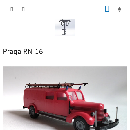
Přejít
NÁKUP
na
obsah
KOŠÍK
Praga RN 16