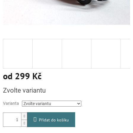
od
299 Kč
Měrná
Zvolte variantu
cena:
Varianta
Přidat do košíku