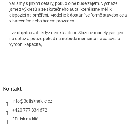
varianty s jinými detaily, pokud o ně bude zájem. Vycházeli
jsme z výkresů a ze skutečného auta, které jsme měli k
dispozici na oměření. Model je k dostání ve formě stavebnice a
v barevném nebo šedém provedení.
Lze objednávat i když není skladem. Složené modely jsou jen
na dotaz a pouze pokud na ně bude momentálně časová a
výrobní kapacita,
Z
á
p
a
Kontakt
t
í
info
@
3dtisknaklic.cz
+420 777 334 672
3D tisk na klíč