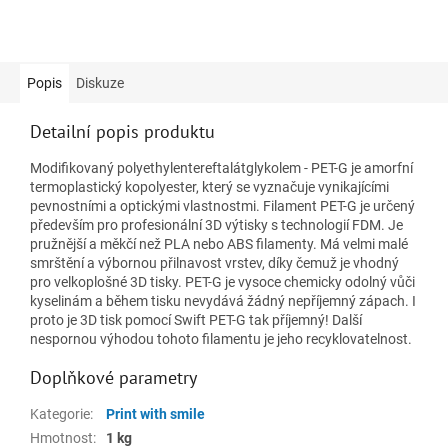
Popis
Diskuze
Detailní popis produktu
Modifikovaný polyethylentereftalátglykolem - PET-G je amorfní
termoplastický kopolyester, který se vyznačuje vynikajícími
pevnostními a optickými vlastnostmi. Filament PET-G je určený
především pro profesionální 3D výtisky s technologií FDM. Je
pružnější a měkčí než PLA nebo ABS filamenty. Má velmi malé
smrštění a výbornou přilnavost vrstev, díky čemuž je vhodný
pro velkoplošné 3D tisky. PET-G je vysoce chemicky odolný vůči
kyselinám a během tisku nevydává žádný nepříjemný zápach. I
proto je 3D tisk pomocí Swift PET-G tak příjemný! Další
nespornou výhodou tohoto filamentu je jeho recyklovatelnost.
Doplňkové parametry
Kategorie
:
Print with smile
Hmotnost
:
1 kg