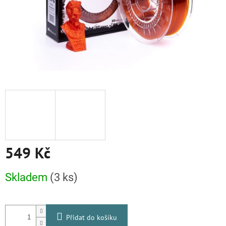
549 Kč
Měrná
Skladem
(3 ks)
cena:
Přidat do košíku