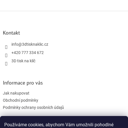
Z
á
p
a
Kontakt
t
í
info
@
3dtisknaklic.cz
+420 777 334 672
3D tisk na klíč
Informace pro vás
Jak nakupovat
Obchodní podmínky
Podmínky ochrany osobních údajů
Používáme cookies, abychom Vám umožnili pohodlné