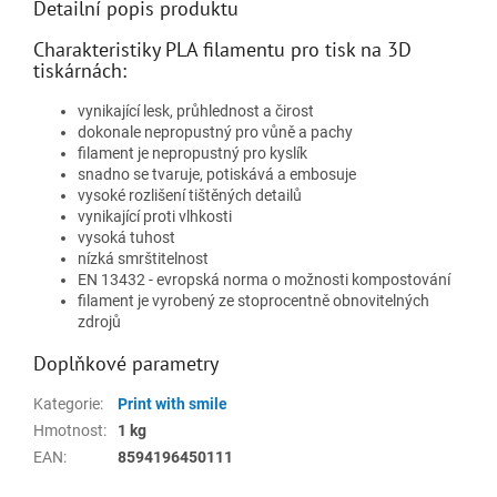
Detailní popis produktu
Charakteristiky PLA filamentu pro tisk na 3D
tiskárnách:
vynikající lesk, průhlednost a čirost
dokonale nepropustný pro vůně a pachy
filament je nepropustný pro kyslík
snadno se tvaruje, potiskává a embosuje
vysoké rozlišení tištěných detailů
vynikající proti vlhkosti
vysoká tuhost
nízká smrštitelnost
EN 13432 - evropská norma o možnosti kompostování
filament je vyrobený ze stoprocentně obnovitelných
zdrojů
Doplňkové parametry
Kategorie
:
Print with smile
Hmotnost
:
1 kg
EAN
:
8594196450111