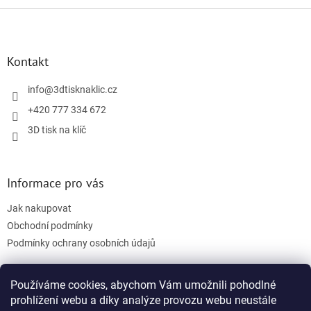
Z
á
p
a
Kontakt
t
í
info
@
3dtisknaklic.cz
+420 777 334 672
3D tisk na klíč
Informace pro vás
Jak nakupovat
Obchodní podmínky
Podmínky ochrany osobních údajů
Používáme cookies, abychom Vám umožnili pohodlné
Facebook
prohlížení webu a díky analýze provozu webu neustále