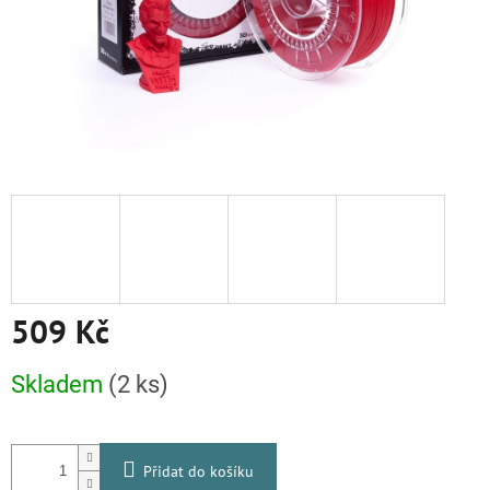
509 Kč
Měrná
Skladem
(2 ks)
cena:
Přidat do košíku