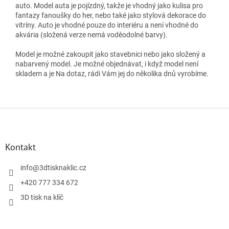
auto. Model auta je pojízdný, takže je vhodný jako kulisa pro
fantazy fanoušky do her, nebo také jako stylová dekorace do
vitríny. Auto je vhodné pouze do interiéru a není vhodné do
akvária (složená verze nemá voděodolné barvy).
Model je možné zakoupit jako stavebnici nebo jako složený a
nabarvený model. Je možné objednávat, i když model není
skladem a je Na dotaz, rádi Vám jej do několika dnů vyrobíme.
Z
á
p
a
Kontakt
t
í
info
@
3dtisknaklic.cz
+420 777 334 672
3D tisk na klíč