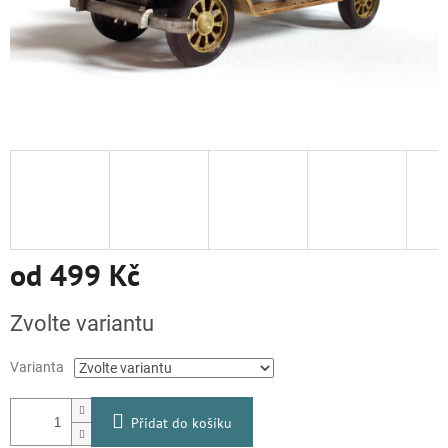
od
499 Kč
Měrná
Zvolte variantu
cena:
Varianta
Přidat do košíku