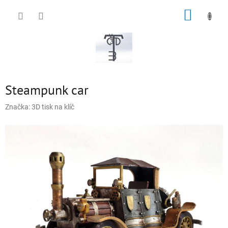
Přejít
NÁKUP
na
obsah
KOŠÍK
Steampunk car
Značka:
3D tisk na klíč