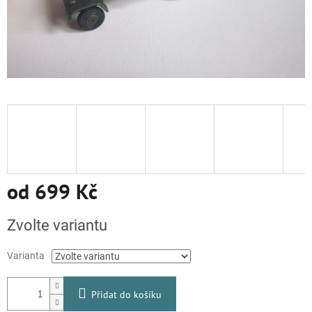
od
699 Kč
Měrná
Zvolte variantu
cena:
Varianta
Přidat do košíku