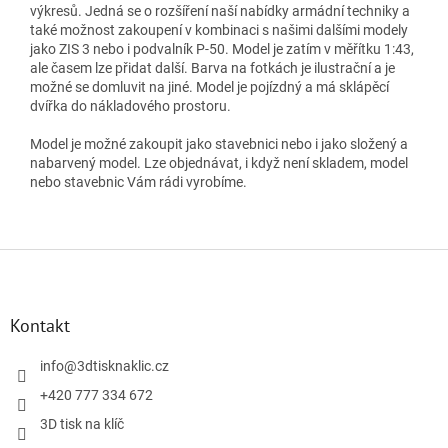
výkresů. Jedná se o rozšíření naší nabídky armádní techniky a
také možnost zakoupení v kombinaci s našimi dalšími modely
jako ZIS 3 nebo i podvalník P-50. Model je zatím v měřítku 1:43,
ale časem lze přidat další. Barva na fotkách je ilustrační a je
možné se domluvit na jiné. Model je pojízdný a má sklápěcí
dvířka do nákladového prostoru.
Model je možné zakoupit jako stavebnici nebo i jako složený a
nabarvený model. Lze objednávat, i když není skladem, model
nebo stavebnic Vám rádi vyrobíme.
Z
á
p
a
Kontakt
t
í
info
@
3dtisknaklic.cz
+420 777 334 672
3D tisk na klíč