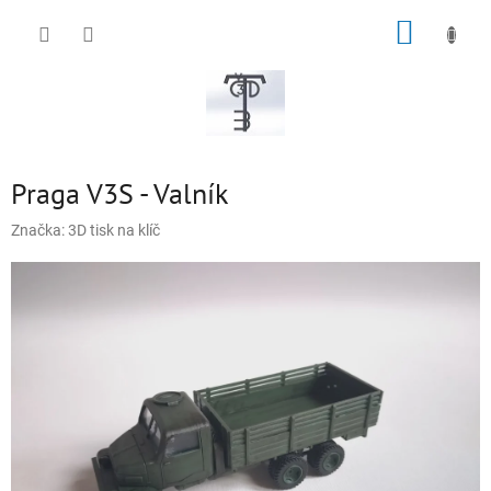
Přejít
NÁKUP
na
obsah
KOŠÍK
Praga V3S - Valník
Značka:
3D tisk na klíč