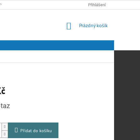
Y OSOBNÍCH ÚDAJŮ
Přihlášení
NÁKUPNÍ
Prázdný košík
KOŠÍK
Kč
taz
Přidat do košíku