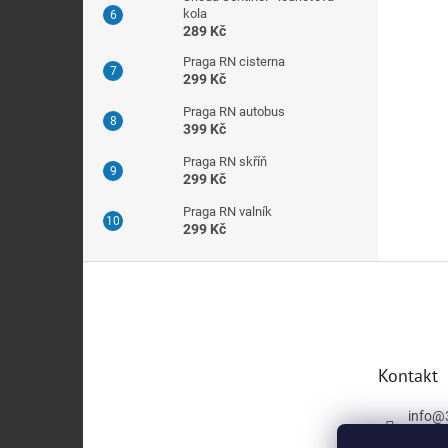
kola
289 Kč
Praga RN cisterna
299 Kč
Praga RN autobus
399 Kč
Praga RN skříň
299 Kč
Praga RN valník
299 Kč
Z
á
p
a
t
Kontakt
í
info
@
+420 