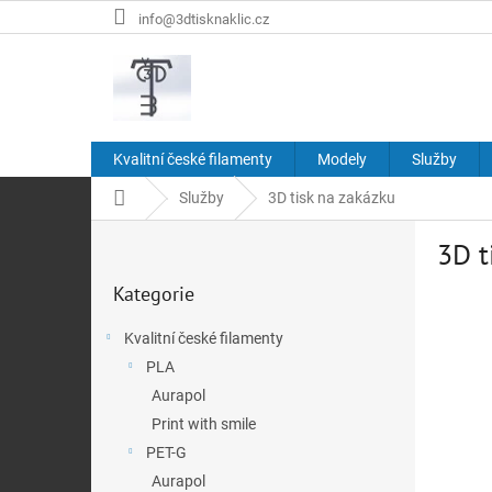
Přejít
info@3dtisknaklic.cz
na
obsah
Kvalitní české filamenty
Modely
Služby
Domů
Služby
3D tisk na zakázku
P
3D t
o
Přeskočit
s
Kategorie
kategorie
t
r
Kvalitní české filamenty
a
PLA
n
n
Aurapol
í
Print with smile
p
PET-G
a
Aurapol