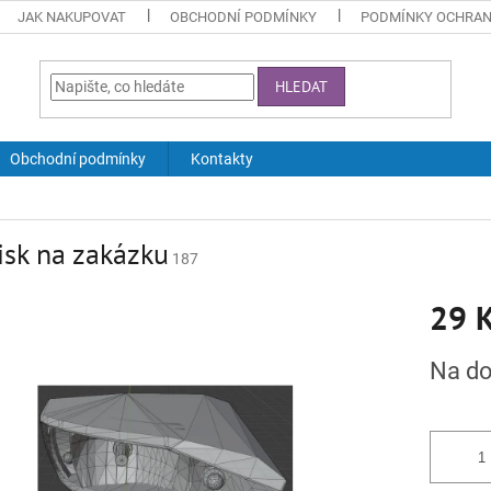
JAK NAKUPOVAT
OBCHODNÍ PODMÍNKY
PODMÍNKY OCHRAN
HLEDAT
Obchodní podmínky
Kontakty
isk na zakázku
187
29 
Měrná
Na do
cena: