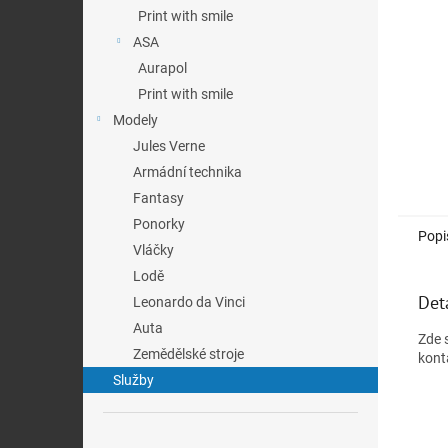
n
Print with smile
e
ASA
l
Aurapol
Print with smile
Modely
Jules Verne
Armádní technika
Fantasy
Ponorky
Popi
Vláčky
Lodě
Det
Leonardo da Vinci
Auta
Zde 
Zemědělské stroje
kont
Služby