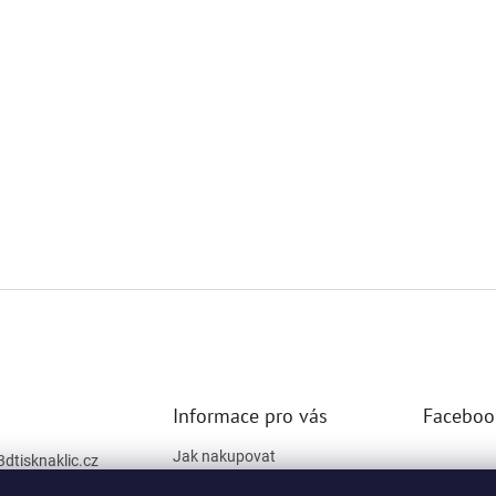
Informace pro vás
Faceboo
Jak nakupovat
3dtisknaklic.cz
Obchodní podmínky
777 334 672